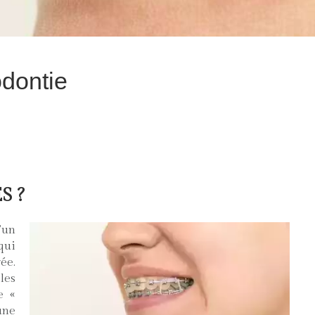
odontie
S ?
’un
qui
ée.
les
e «
une