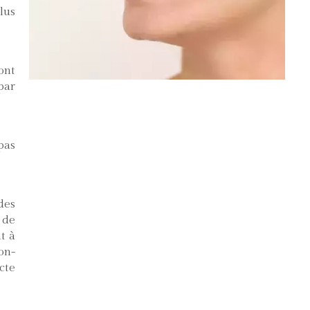
lus
ont
par
pas
des
 de
t à
on-
cte