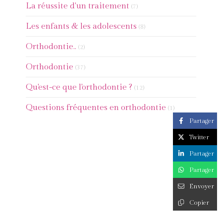
Articles Count
La réussite d'un traitement
(7)
Articles Count
Les enfants & les adolescents
(8)
Articles Count
Orthodontie..
(2)
Articles Count
Orthodontie
(37)
Articles Count
Qu'est-ce que l'orthodontie ?
(12)
Articles Count
Questions fréquentes en orthodontie
(1)
Partager
Twitter
Partager
Partager
Envoyer
Copier