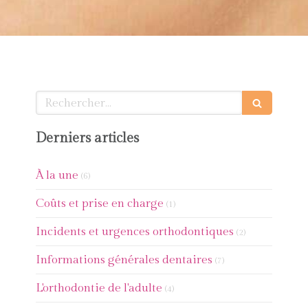
Rechercher
Derniers articles
Articles Count
À la une
(6)
Articles Count
Coûts et prise en charge
(1)
Articles Count
Incidents et urgences orthodontiques
(2)
Articles Count
Informations générales dentaires
(7)
Articles Count
L'orthodontie de l'adulte
(4)